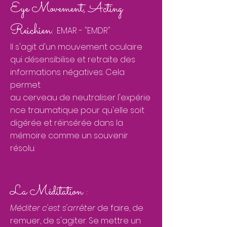
Eye Movement, Acting
Reichien:
EMAR - "EMDR"
Il s'agit d'un mouvement oculaire
qui
désensibilise
et retraite des
informations négatives. Cela
permet
au cerveau de
neutraliser
l'expérie
nce traumatique pour qu'elle soit
digérée et réinsérée dans la
mémoire comme un souvenir
résolu.
La Méditation :
Méditer c'est s'arrêter
de faire, de
remuer, de s'agiter. Se mettre un