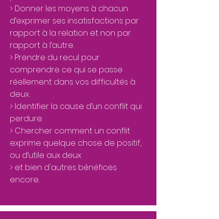
> Donner les moyens à chacun
d’exprimer ses insatisfactions par
rapport à la relation et non par
rapport à l’autre.
> Prendre du recul pour
comprendre ce qui se passe
réellement dans vos difficultés à
deux.
> Identifier la cause d’un conflit qui
perdure.
> Chercher comment un conflit
exprime quelque chose de positif,
ou d’utile aux deux
> et bien d'autres bénéfices
encore.