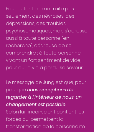
Pour autant elle ne traite pas
seulement des névroses, des
dépressions, des troubles
psychosomatiques., mais s'adresse
aussi à toute personne "en
recherche", désireuse de se
comprendre ; à toute personne
vivant un fort sentiment de vide,
pour qui la vie a perdu sa saveur.
Le message de Jung est que, pour
peu que
nous acceptions de
regarder à l'intérieur de nous, un
changement est possible.
Selon lui, l'inconscient contient les
forces qui permettent la
transformation de la personnalité.