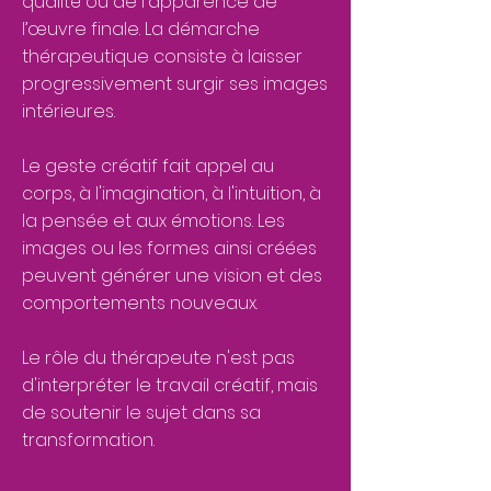
qualité ou de l'apparence de
l’œuvre finale. La démarche
thérapeutique consiste à laisser
progressivement surgir ses images
intérieures.
Le geste créatif fait appel au
corps, à l'imagination, à l'intuition, à
la pensée et aux émotions. Les
images ou les formes ainsi créées
peuvent générer une vision et des
comportements nouveaux.
Le rôle du thérapeute n'est pas
d'interpréter le travail créatif, mais
de soutenir le sujet dans sa
transformation.