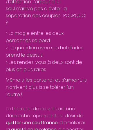
d’attention. L’amour à lui
seul n’arrive pas à éviter la
séparation des couples : POURQUOI
?
> La magie entre les deux
personnes se perd.
> Le quotidien avec ses habitudes
prend le dessus.
> Les rendez-vous à deux sont de
plus en plus rares.
Même si les partenaires s’aiment, ils
n’arrivent plus à se tolérer l’un
l’autre !
La thérapie de couple est une
démarche répondant au désir de
quitter une souffrance
, d'améliorer
la
qualité de la relation
, d'apporter