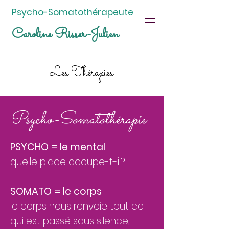
Psycho-Somatothérapeute
Caroline Risser-Julien
Les Thérapies
Psycho-Somatothérapie
PSYCHO = le mental
quelle place
occupe-t-il?
SOMATO = le corps
le corps nous renvoie tout ce
qui est passé sous silence,