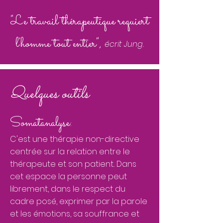
"Le travail thérapeutique requiert
l'homme tout entier",
écrit Jung.
Quelques outils
Somatanalyse:
C'est une thérapie non-directive
centrée sur la relation entre le
thérapeute et son patient.. Dans
cet espace la personne peut
librement, dans le respect du
cadre posé, exprimer par la parole
et les émotions, sa souffrance et