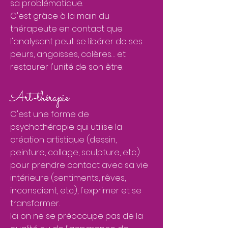
sa problématique.
C'est grâce à la main du
thérapeute en contact que
l'analysant peut se libérer de ses
peurs, angoisses, colères… et
restaurer l'unité de son être.
Art-thérapie:
C'est une forme de
psychothérapie qui utilise la
création artistique (dessin,
peinture, collage, sculpture, etc.)
pour prendre contact avec sa vie
intérieure (sentiments, rêves,
inconscient, etc.), l'exprimer et se
transformer.
Ici on ne se préoccupe pas de la