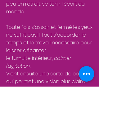
peu en retrait, se
tenir
l'écart du
monde.
Toute fois s'assoir et fermé les yeux
ne suffit pas! Il faut s'accorder le
temps et le travail nécessaire pour
laisser décanter
le
tumulte
intérieur,
calmer
l'agitation.
Vient ensuite
une
sorte de calme
qui permet une vision plus claire.
Les neuro-sciences confirment les
bénéfices de cette pratique. U
ne
bonne discipline de méditation
diminue significativement le stress,
ralentit le vieillissement cérébral,
diminue les rechutes dépressives .