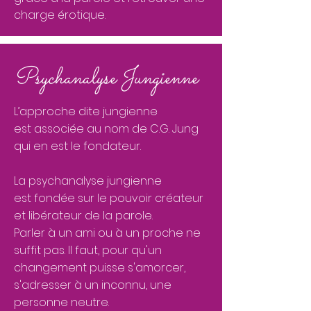
charge érotique.
Psychanalyse Jungienne
L’approche dite jungienne
est associée au nom de C.G. Jung
qui en est le fondateur.
La psychanalyse jungienne
est fondée sur le pouvoir créateur
et libérateur de la parole.
Parler à un ami ou à un proche ne
suffit pas. Il faut, pour qu'un
changement puisse s'amorcer,
s'adresser à un inconnu, une
personne neutre.