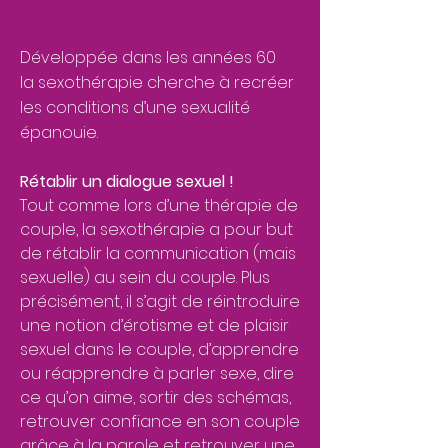
Développée dans les années 60
la sexothérapie cherche à recréer
les conditions d’une sexualité
épanouie.
Rétablir un dialogue sexuel !
Tout comme lors d’une thérapie de
couple, la sexothérapie a pour but
de rétablir la communication (mais
sexuelle) au sein du couple. Plus
précisément, il s’agit de réintroduire
une notion d’érotisme et de plaisir
sexuel dans le couple, d’apprendre
ou réapprendre à parler sexe, dire
ce qu’on aime, sortir des schémas,
retrouver confiance en son couple
grâce à la parole et retrouver une