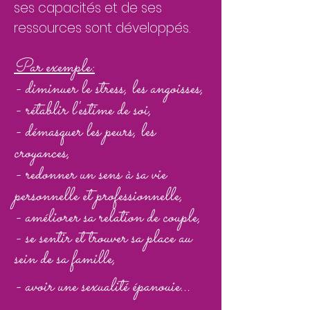
ses capacités et de ses
ressources sont développés.
Par exemple:
- diminuer le stress, les angoisses,
- rétablir l'estime de soi,
- démasquer les peurs, les
croyances,
- redonner un sens à sa vie
personnelle et professionnelle,
- améliorer sa relation de couple,
- se sentir et trouver sa place au
sein de sa famille,
- avoir une
sexualité
épanouie...