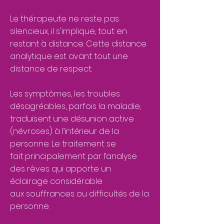
Le thérapeute ne reste pas
silencieux, il s'implique, tout en
restant à distance. Cette distance
analytique est
avant tout une
distance de respect.
Les symptômes, les troubles
désagréables, parfois la maladie,
traduisent une désunion active
(névroses) à l’intérieur de la
personne.
Le traitement se
fait principalement par l’analyse
des rêves qui apporte un
éclairage considérable
aux souffrances ou difficultés de la
personne.