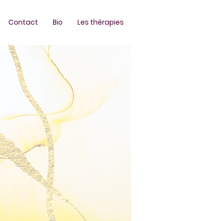
Contact
Bio
Les thérapies
ltes, couples et
oisses, burn-out,
 et traumatismes.