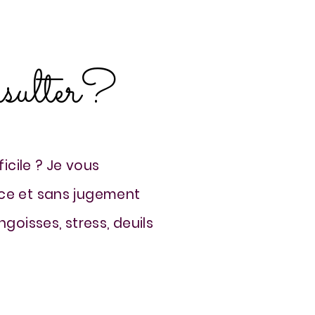
nsulter?
icile ? Je vous
ce et sans jugement
goisses, stress, deuils