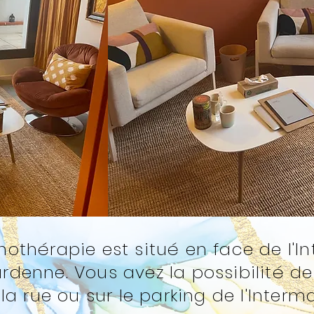
othérapie est situé en face de l'
ardenne.
Vous avez la possibilité d
la rue ou sur le parking de l'Interm