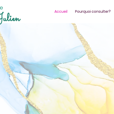
te
Accueil
Pourquoi consulter?
ulien
thérapie
/Tournefeuille
ment bienveillant pour les adu
cents. Prise en charge des ang
deuils