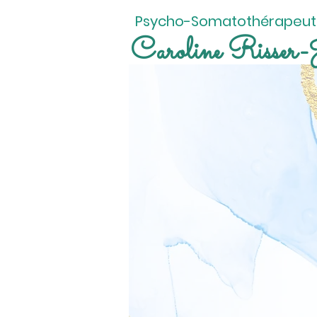
Psycho-Somatothérapeu
Caroline Risser-J
Psycho
Toulouse
Accompagne
adoles