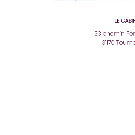
LE CABI
33 chemin Fer
31170 Tourn