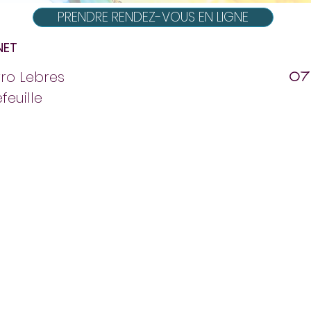
PRENDRE RENDEZ-VOUS EN LIGNE
NET
ro Lebres
07
efeuille